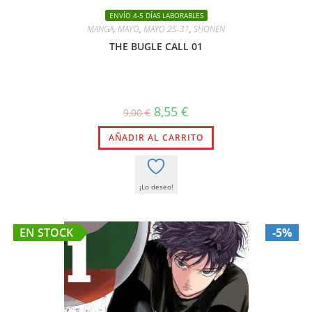
ENVÍO 4-5 DÍAS LABORABLES
MANGA
,
MAYO
,
MAYO 25-31
,
SHONEN
THE BUGLE CALL 01
El
El
8,55
€
9,00
€
precio
precio
original
actual
AÑADIR AL CARRITO
era:
es:
9,00 €.
8,55 €.
¡Lo deseo!
EN STOCK
-5%