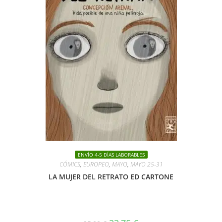
ENVÍO 4-5 DÍAS LABORABLES
CÓMICS
,
EUROPEO
,
MAYO
,
MAYO 25-31
LA MUJER DEL RETRATO ED CARTONE
El
El