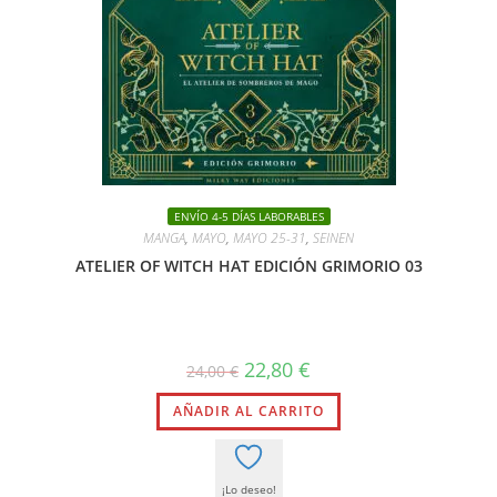
ENVÍO 4-5 DÍAS LABORABLES
MANGA
,
MAYO
,
MAYO 25-31
,
SEINEN
ATELIER OF WITCH HAT EDICIÓN GRIMORIO 03
El
El
22,80
€
24,00
€
precio
precio
original
actual
AÑADIR AL CARRITO
era:
es:
24,00 €.
22,80 €.
¡Lo deseo!