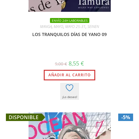
ENVÍO 24H LABORABLES
MANGA
,
MAYO
,
MAYO 25-31
,
SEINEN
LOS TRANQUILOS DÍAS DE YANO 09
El
El
8,55
€
9,00
€
precio
precio
original
actual
AÑADIR AL CARRITO
era:
es:
9,00 €.
8,55 €.
¡Lo deseo!
DISPONIBLE
-5%