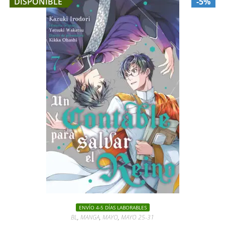
DISPONIBLE
-5%
ENVÍO 4-5 DÍAS LABORABLES
BL
,
MANGA
,
MAYO
,
MAYO 25-31