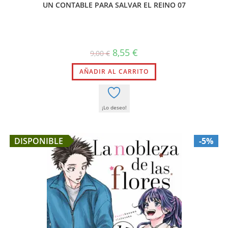
UN CONTABLE PARA SALVAR EL REINO 07
El
El
8,55
€
9,00
€
precio
precio
original
actual
AÑADIR AL CARRITO
era:
es:
9,00 €.
8,55 €.
¡Lo deseo!
DISPONIBLE
-5%