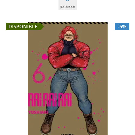
¡Lo deseo!
DISPONIBLE
-5%