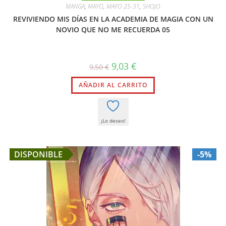
MANGA
,
MAYO
,
MAYO 25-31
,
SHOJO
REVIVIENDO MIS DÍAS EN LA ACADEMIA DE MAGIA CON UN
NOVIO QUE NO ME RECUERDA 05
El
El
9,03
€
9,50
€
precio
precio
original
actual
AÑADIR AL CARRITO
era:
es:
9,50 €.
9,03 €.
¡Lo deseo!
DISPONIBLE
-5%