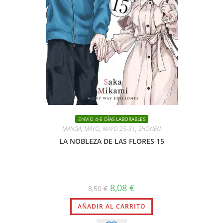
ENVÍO 4-5 DÍAS LABORABLES
MANGA
,
MAYO
,
MAYO 25-31
,
SHONEN
LA NOBLEZA DE LAS FLORES 15
El
El
8,08
€
8,50
€
precio
precio
original
actual
AÑADIR AL CARRITO
era:
es:
8,50 €.
8,08 €.