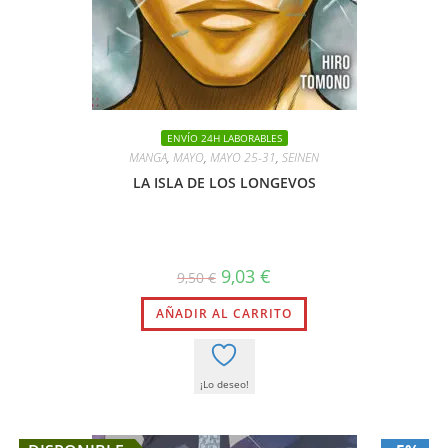
ENVÍO 24H LABORABLES
MANGA
,
MAYO
,
MAYO 25-31
,
SEINEN
LA ISLA DE LOS LONGEVOS
El
El
9,03
€
9,50
€
precio
precio
original
actual
AÑADIR AL CARRITO
era:
es:
9,50 €.
9,03 €.
¡Lo deseo!