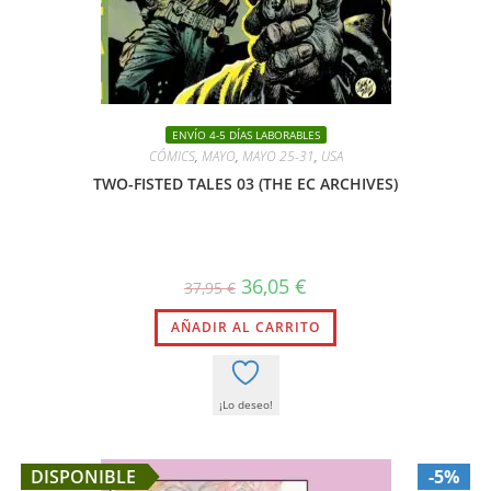
ENVÍO 4-5 DÍAS LABORABLES
CÓMICS
,
MAYO
,
MAYO 25-31
,
USA
TWO-FISTED TALES 03 (THE EC ARCHIVES)
El
El
36,05
€
37,95
€
precio
precio
original
actual
AÑADIR AL CARRITO
era:
es:
37,95 €.
36,05 €.
¡Lo deseo!
DISPONIBLE
-5%