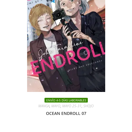
ENVÍO 4-5 DÍAS LABORABLES
MANGA
,
MAYO
,
MAYO 25-31
,
SHOJO
OCEAN ENDROLL 07