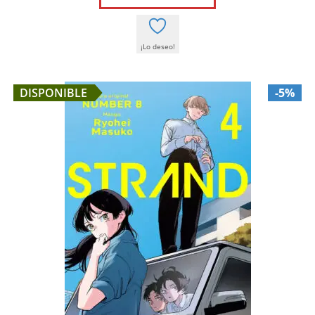
9,00 €.
8,55 €.
¡Lo deseo!
DISPONIBLE
-5%