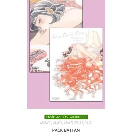
ENVÍO 4-5 DÍAS LABORABLES
MANGA
,
MAYO
,
MAYO 25-31
,
YURI
PACK BATTAN