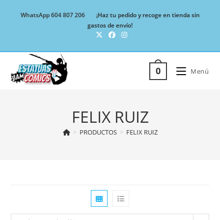
Ir
WhatsApp 604 807 206
¡Haz tu pedido y recoge en tienda sin
al
gastos de envío!
contenido
0
Menú
FELIX RUIZ
>
PRODUCTOS
>
FELIX RUIZ