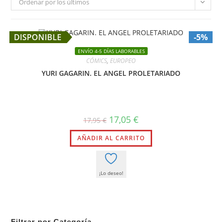
Ordenar por los últimos
DISPONIBLE
-5%
ENVÍO 4-5 DÍAS LABORABLES
CÓMICS
,
EUROPEO
YURI GAGARIN. EL ANGEL PROLETARIADO
El
El
17,05
€
17,95
€
precio
precio
original
actual
AÑADIR AL CARRITO
era:
es:
17,95 €.
17,05 €.
¡Lo deseo!
Filtrar por Categoría