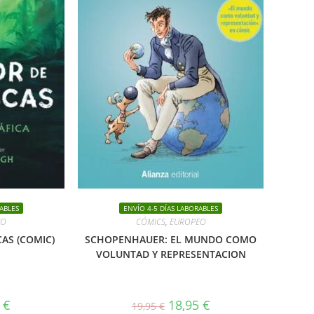
ABLES
ENVÍO 4-5 DÍAS LABORABLES
EO
CÓMICS
,
EUROPEO
AS (COMIC)
SCHOPENHAUER: EL MUNDO COMO
VOLUNTAD Y REPRESENTACION
El
El
El
0
€
18,95
€
19,95
€
precio
precio
precio