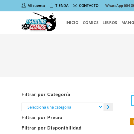
Ir
Mi cuenta
TIENDA
CONTACTO
WhatsApp 604 8
al
contenido
INICIO
CÓMICS
LIBROS
MANG
Filtrar por Categoría
Selecciona
una
Filtrar por Precio
categoría
Filtrar por Disponibilidad