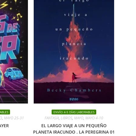
ABLES
ENVÍO 4-5 DÍAS LABORABLES
O
,
MAYO 25-31
FANTASÍA
,
LIBROS
,
MAYO
,
MAYO 4-10
AYER
EL LARGO VIAJE A UN PEQUEÑO
PLANETA IRACUNDO . LA PEREGRINA 01