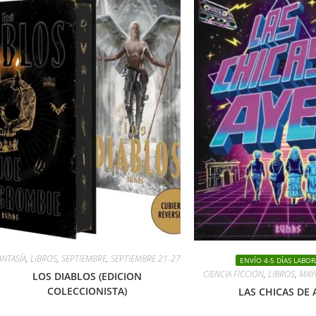
ANTASÍA
,
LIBROS
,
SEPTIEMBRE
,
SEPTIEMBRE 21-27
ENVÍO 4-5 DÍAS LABOR
CIENCIA FICCIÓN
,
LIBROS
,
MAY
LOS DIABLOS (EDICION
COLECCIONISTA)
LAS CHICAS DE 