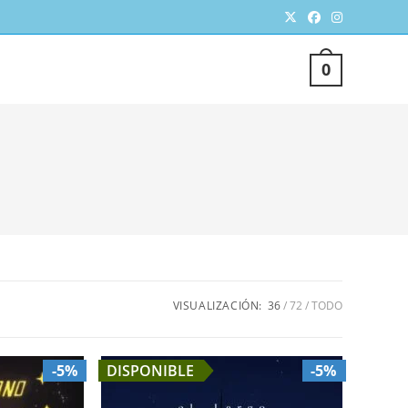
TERNAR
0
SQUEDA
VISUALIZACIÓN:
36
72
TODO
EB
-5%
DISPONIBLE
-5%