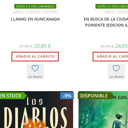
ENVÍO 4-5 DÍAS LABORABLES
ENVÍO 4-5 DÍAS LABOR
LIBROS
,
SUSPENSE Y MISTERIO
LIBROS
,
TERRO
LLAMAS EN NUNCANADA
EN BUSCA DE LA CIUD
PONIENTE (EDICION I
El
El
El
20,85
€
24,6
21,95
€
25,95
€
precio
precio
precio
original
actual
origina
AÑADIR AL CARRITO
era:
es:
AÑADIR AL CAR
era:
21,95 €.
20,85 €.
25,95 €
¡Lo deseo!
¡Lo deseo!
EN STOCK
-5%
DISPONIBLE