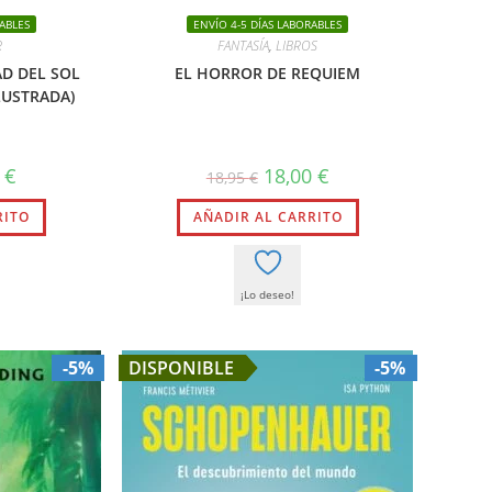
ABLES
ENVÍO 4-5 DÍAS LABORABLES
R
FANTASÍA
,
LIBROS
AD DEL SOL
EL HORROR DE REQUIEM
LUSTRADA)
El
El
El
5
€
18,00
€
18,95
€
precio
precio
precio
l
actual
original
actual
RITO
es:
AÑADIR AL CARRITO
era:
es:
.
24,65 €.
18,95 €.
18,00 €.
¡Lo deseo!
-5%
DISPONIBLE
-5%