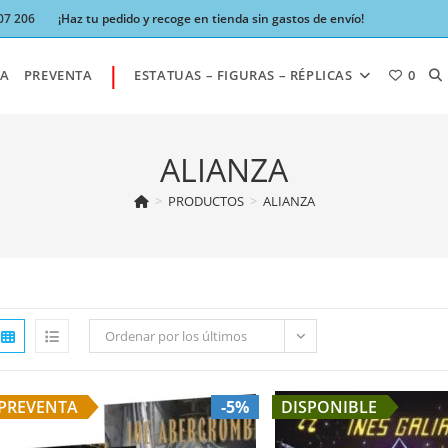
07 206
¡Haz tu pedido y recoge en tienda sin gastos de envío!
|
AL
A
PREVENTA
ESTATUAS – FIGURAS – RÉPLICAS
0
BÚ
ALIANZA
>
PRODUCTOS
>
ALIANZA
DE
LA
Ordenar por los últimos
W
PREVENTA
-5%
DISPONIBLE